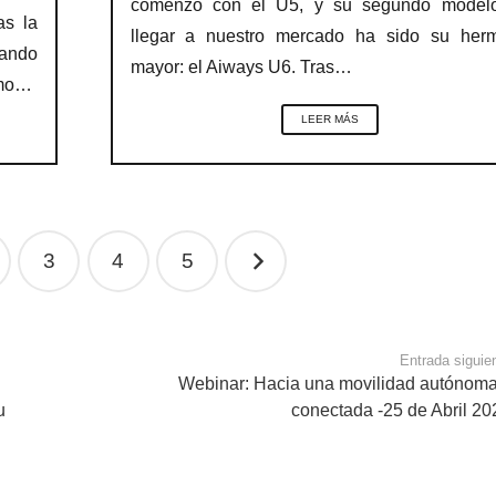
comenzó con el U5, y su segundo model
as la
llegar a nuestro mercado ha sido su her
mando
mayor: el Aiways U6. Tras…
omo…
LEER MÁS
3
4
5
Entrada siguie
Webinar: Hacia una movilidad autónoma
u
conectada -25 de Abril 20