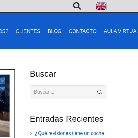
OS?
CLIENTES
BLOG
CONTACTO
AULA VIRTUA
Buscar
Entradas Recientes
¿Qué revisiones tiene un coche