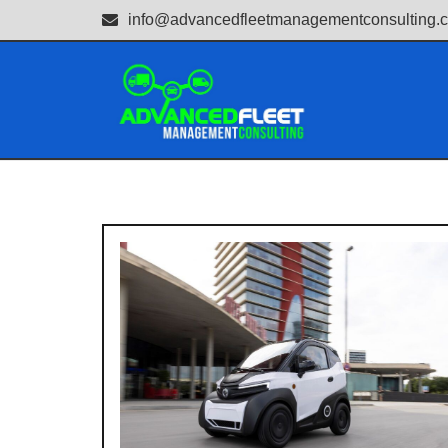
info@advancedfleetmanagementconsulting.