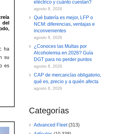
eléctrico y cuánto cuestan?
agosto 8, 2026
reía
Qué batería es mejor, LFP o
 del
NCM: diferencias, ventajas e
odo,
inconvenientes
agosto 8, 2026
¿Conoces las Multas por
c ha
Alcoholemia en 2026? Guía
n su
DGT para no perder puntos
so es
agosto 8, 2026
CAP de mercancías obligatorio,
qué es, precio y a quién afecta
agosto 8, 2026
Categorías
Advanced Fleet
(313)
Artículos
(10.338)