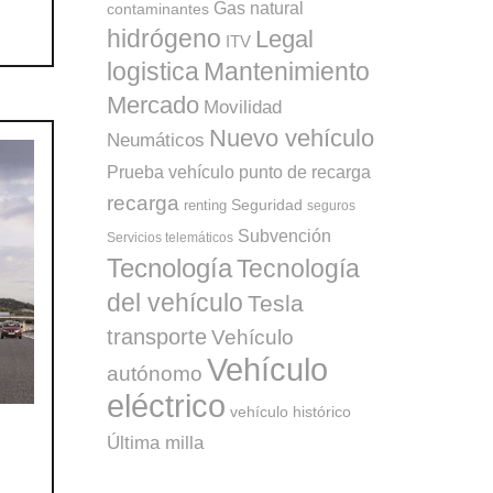
Gas natural
contaminantes
hidrógeno
Legal
ITV
logistica
Mantenimiento
Mercado
Movilidad
Nuevo vehículo
Neumáticos
punto de recarga
Prueba vehículo
recarga
Seguridad
renting
seguros
Subvención
Servicios telemáticos
Tecnología
Tecnología
del vehículo
Tesla
transporte
Vehículo
Vehículo
autónomo
eléctrico
vehículo histórico
Última milla