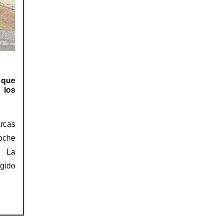
 que
 los
rcas
oche
. La
gido