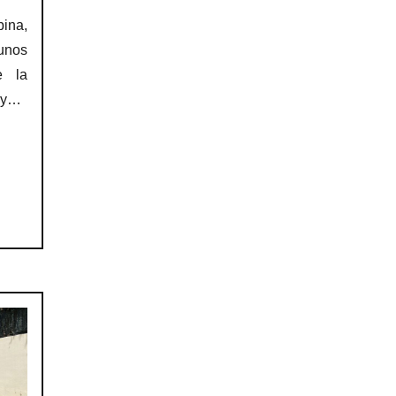
bina,
unos
e la
 y…