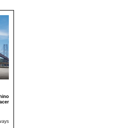
hino
acer
ways