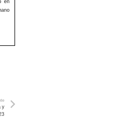
o en
mano
nte
 y
23