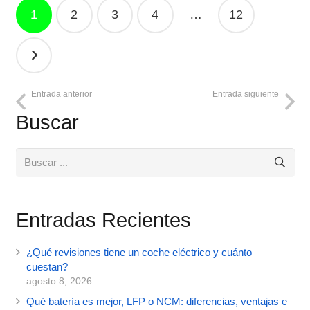
Navegación
1
2
3
4
…
12
de
entradas
Entrada anterior
Entrada siguiente
Buscar
Entradas Recientes
¿Qué revisiones tiene un coche eléctrico y cuánto
cuestan?
agosto 8, 2026
Qué batería es mejor, LFP o NCM: diferencias, ventajas e