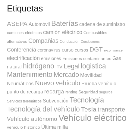
Etiquetas
Baterías
ASEPA
Automóvil
cadena de suministro
camión eléctrico
camiones eléctricos
Combustibles
Compañias
alternativos
Conducción
Conductores
DGT
Conferencia
curso
coronavirus
cursos
e-commerce
electrificación
Gas
emisiones
Emisiones contaminantes
hidrógeno
Legal
logistica
natural
ITV
Mantenimiento
Mercado
Movilidad
Nuevo vehículo
Neumáticos
Prueba vehículo
recarga
punto de recarga
Seguridad
renting
seguros
Tecnología
Subvención
Servicios telemáticos
Tecnología del vehículo
Tesla
transporte
Vehículo eléctrico
Vehículo autónomo
Última milla
vehículo histórico