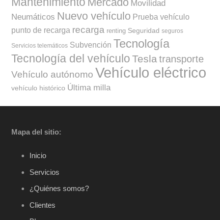
Mantenimiento
Mercado
Movilidad
Nuevo vehículo
Neumáticos
Prueba vehículo
recarga
punto de recarga
Seguridad
renting
seguros
Tecnología
Subvención
Servicios telemáticos
Tecnología del vehículo
Tesla
transporte
Vehículo eléctrico
Vehículo autónomo
Última milla
vehículo histórico
Mapa del sitio:
Inicio
Servicios
¿Quiénes somos?
Clientes