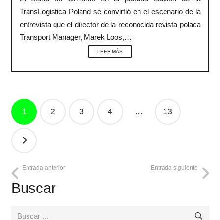
TransLogistica Poland se convirtió en el escenario de la
entrevista que el director de la reconocida revista polaca
Transport Manager, Marek Loos,…
LEER MÁS
Navegación
1
2
3
4
…
13
de
entradas
Entrada anterior
Entrada siguiente
Buscar