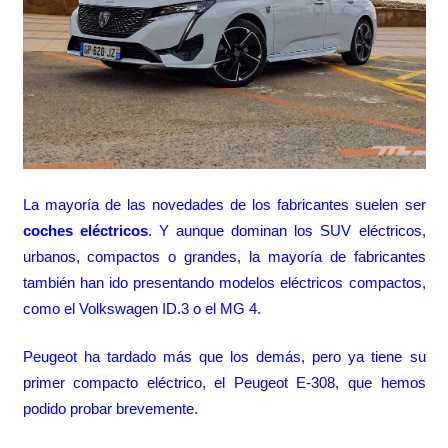
La mayoría de las novedades de los fabricantes suelen ser
coches eléctricos
. Y aunque dominan los SUV eléctricos,
urbanos, compactos o grandes, la mayoría de fabricantes
también han ido presentando modelos eléctricos compactos,
como el
Volkswagen ID.3
o el
MG 4
.
Peugeot ha tardado más que los demás, pero ya tiene su
primer compacto eléctrico, el
Peugeot E-308
, que hemos
podido probar brevemente.