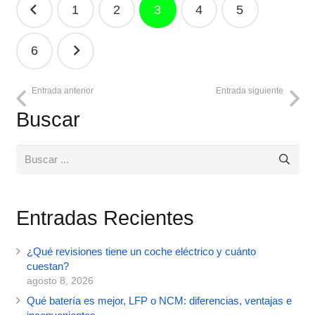
Navegación
1
2
3
4
5
de
entradas
6
Entrada anterior
Entrada siguiente
Buscar
Entradas Recientes
¿Qué revisiones tiene un coche eléctrico y cuánto
cuestan?
agosto 8, 2026
Qué batería es mejor, LFP o NCM: diferencias, ventajas e