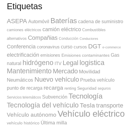
Etiquetas
Baterías
ASEPA
Automóvil
cadena de suministro
camión eléctrico
camiones eléctricos
Combustibles
Compañias
alternativos
Conducción
Conductores
DGT
Conferencia
curso
coronavirus
cursos
e-commerce
electrificación
Gas
emisiones
Emisiones contaminantes
hidrógeno
Legal
logistica
natural
ITV
Mantenimiento
Mercado
Movilidad
Nuevo vehículo
Neumáticos
Prueba vehículo
recarga
punto de recarga
Seguridad
renting
seguros
Tecnología
Subvención
Servicios telemáticos
Tecnología del vehículo
Tesla
transporte
Vehículo eléctrico
Vehículo autónomo
Última milla
vehículo histórico