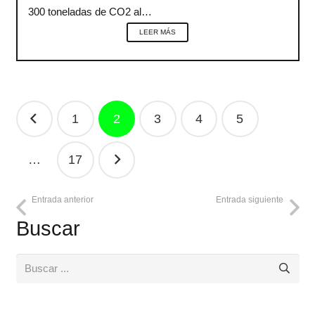
300 toneladas de CO2 al…
LEER MÁS
Navegación
1
2
3
4
5
de
entradas
…
17
Entrada anterior
Entrada siguiente
Buscar