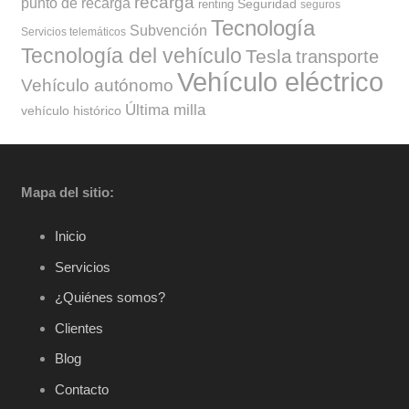
recarga
punto de recarga
Seguridad
renting
seguros
Tecnología
Subvención
Servicios telemáticos
Tecnología del vehículo
Tesla
transporte
Vehículo eléctrico
Vehículo autónomo
Última milla
vehículo histórico
Mapa del sitio:
Inicio
Servicios
¿Quiénes somos?
Clientes
Blog
Contacto