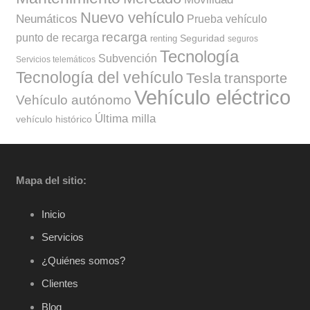
Nuevo vehículo
Neumáticos
Prueba vehículo
recarga
punto de recarga
Seguridad
renting
seguros
Tecnología
Subvención
Servicios telemáticos
Tecnología del vehículo
Tesla
transporte
Vehículo eléctrico
Vehículo autónomo
Última milla
vehículo histórico
Mapa del sitio:
Inicio
Servicios
¿Quiénes somos?
Clientes
Blog