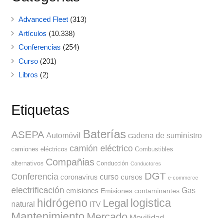
Advanced Fleet
(313)
Artículos
(10.338)
Conferencias
(254)
Curso
(201)
Libros
(2)
Etiquetas
Baterías
ASEPA
Automóvil
cadena de suministro
camión eléctrico
camiones eléctricos
Combustibles
Compañias
alternativos
Conducción
Conductores
DGT
Conferencia
curso
coronavirus
cursos
e-commerce
electrificación
Gas
emisiones
Emisiones contaminantes
hidrógeno
Legal
logistica
natural
ITV
Mantenimiento
Mercado
Movilidad