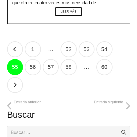
que ofrece cuatro veces más densidad de…
LEER MÁS
Navegación
1
…
52
53
54
de
entradas
55
56
57
58
…
60
Entrada anterior
Entrada siguiente
Buscar