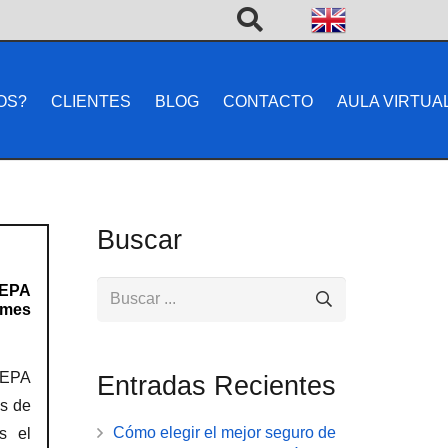
OS?
CLIENTES
BLOG
CONTACTO
AULA VIRTUA
Buscar
SEPA
 mes
SEPA
Entradas Recientes
es de
Cómo elegir el mejor seguro de
s el