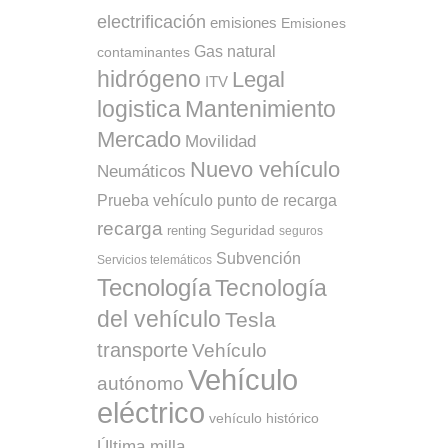
electrificación
emisiones
Emisiones
Gas natural
contaminantes
hidrógeno
Legal
ITV
logistica
Mantenimiento
Mercado
Movilidad
Nuevo vehículo
Neumáticos
punto de recarga
Prueba vehículo
recarga
Seguridad
renting
seguros
Subvención
Servicios telemáticos
Tecnología
Tecnología
del vehículo
Tesla
transporte
Vehículo
Vehículo
autónomo
eléctrico
vehículo histórico
Última milla