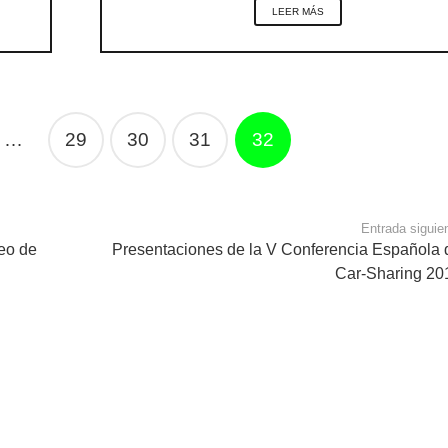
LEER MÁS
…
29
30
31
32
Entrada siguie
reo de
Presentaciones de la V Conferencia Española 
Car-Sharing 20