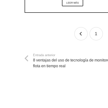
LEER MÁS
Navegación
1
de
entradas
Entrada anterior
8 ventajas del uso de tecnología de monito
flota en tiempo real