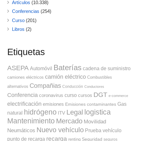
Artículos
(10.338)
Conferencias
(254)
Curso
(201)
Libros
(2)
Etiquetas
Baterías
ASEPA
Automóvil
cadena de suministro
camión eléctrico
camiones eléctricos
Combustibles
Compañias
alternativos
Conducción
Conductores
DGT
Conferencia
curso
coronavirus
cursos
e-commerce
electrificación
Gas
emisiones
Emisiones contaminantes
hidrógeno
Legal
logistica
natural
ITV
Mantenimiento
Mercado
Movilidad
Nuevo vehículo
Neumáticos
Prueba vehículo
recarga
punto de recarga
Seguridad
renting
seguros