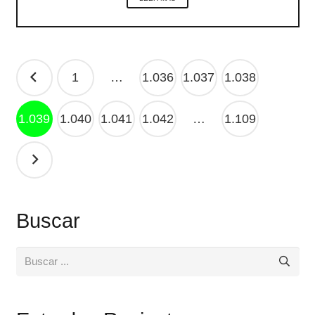
Navegación
1
…
1.036
1.037
1.038
de
entradas
1.039
1.040
1.041
1.042
…
1.109
Buscar