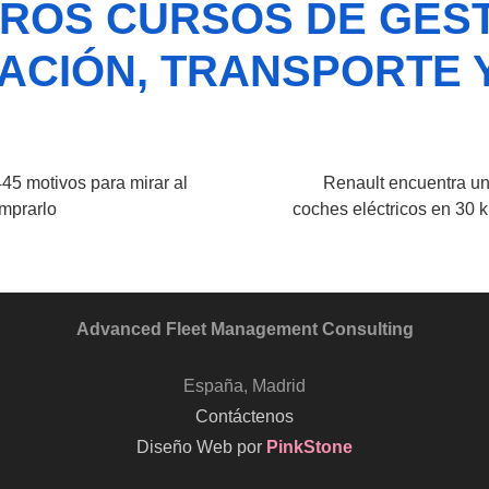
OS CURSOS DE GEST
ACIÓN, TRANSPORTE 
45 motivos para mirar al
Renault encuentra un
omprarlo
coches eléctricos en 30 
Advanced Fleet Management Consulting
España, Madrid
Contáctenos
Diseño Web por
PinkStone