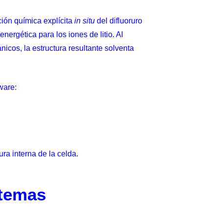
ción química explícita
in situ
del difluoruro
nergética para los iones de litio. Al
icos, la estructura resultante solventa
ware:
a interna de la celda.
stemas