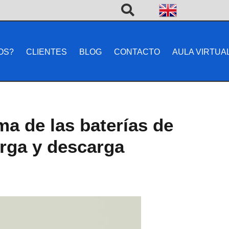
OS?
CLIENTES
BLOG
CONTACTO
AULA VIRTUA
ema de las baterías de
arga y descarga