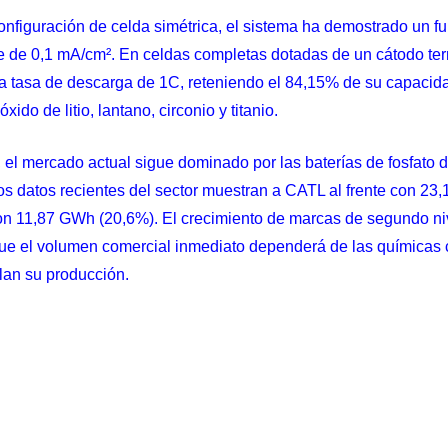
configuración de celda simétrica, el sistema ha demostrado un 
 de 0,1 mA/cm². En celdas completas dotadas de un cátodo tern
 tasa de descarga de 1C, reteniendo el 84,15% de su capacidad i
ido de litio, lantano, circonio y titanio.
 el mercado actual sigue dominado por las baterías de fosfato de
Los datos recientes del sector muestran a CATL al frente con 2
n 11,87 GWh (20,6%). El crecimiento de marcas de segundo niv
e el volumen comercial inmediato dependerá de las químicas 
alan su producción.