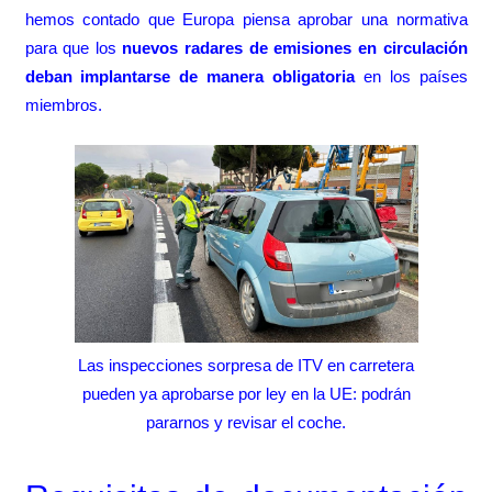
hemos contado que Europa piensa aprobar una normativa
para que los
nuevos radares de emisiones en circulación
deban implantarse de manera obligatoria
en los países
miembros.
Las inspecciones sorpresa de ITV en carretera
pueden ya aprobarse por ley en la UE: podrán
pararnos y revisar el coche.