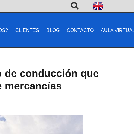
OS?
CLIENTES
BLOG
CONTACTO
AULA VIRTUA
po de conducción que
e mercancías