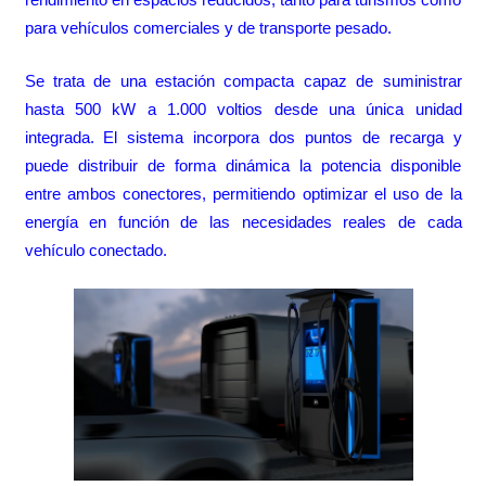
para vehículos comerciales y de transporte pesado.
Se trata de una estación compacta capaz de suministrar
hasta 500 kW a 1.000 voltios desde una única unidad
integrada. El sistema incorpora dos puntos de recarga y
puede distribuir de forma dinámica la potencia disponible
entre ambos conectores, permitiendo optimizar el uso de la
energía en función de las necesidades reales de cada
vehículo conectado.