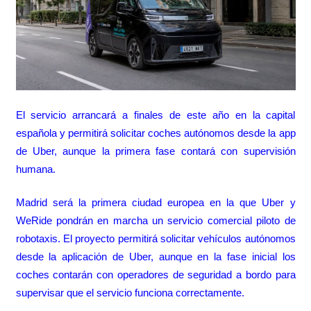
El servicio arrancará a finales de este año en la capital
española y permitirá solicitar coches autónomos desde la app
de Uber, aunque la primera fase contará con supervisión
humana.
Madrid será la primera ciudad europea en la que Uber y
WeRide pondrán en marcha un servicio comercial piloto de
robotaxis. El proyecto permitirá solicitar vehículos autónomos
desde la aplicación de Uber, aunque en la fase inicial los
coches contarán con operadores de seguridad a bordo para
supervisar que el servicio funciona correctamente.