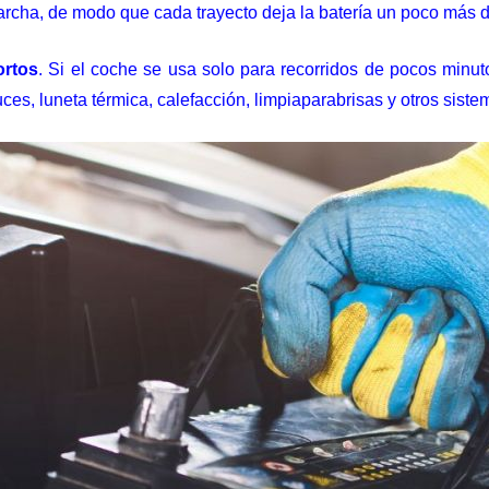
marcha, de modo que cada trayecto deja la batería un poco más d
ortos
. Si el coche se usa solo para recorridos de pocos minut
ces, luneta térmica, calefacción, limpiaparabrisas y otros sist