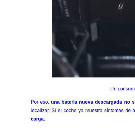
Un consumo 
Por eso,
una batería nueva descargada no si
localizar. Si el coche ya muestra síntomas de 
carga
.