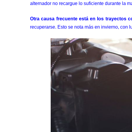
alternador no recargue lo suficiente durante la 
Otra causa frecuente está en los trayectos c
recuperarse. Esto se nota más en invierno, con lu