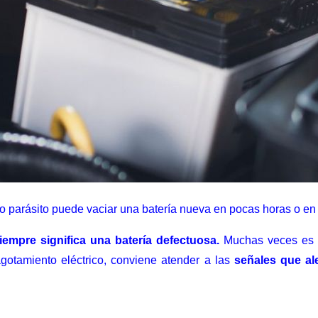
parásito puede vaciar una batería nueva en pocas horas o en 
empre significa una batería defectuosa.
Muchas veces es 
agotamiento eléctrico, conviene atender a las
señales que al