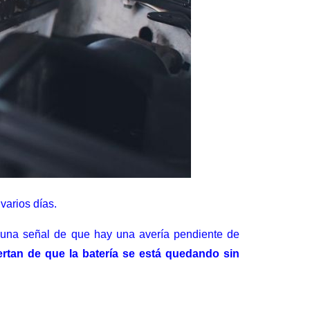
varios días.
una señal de que hay una avería pendiente de
ertan de que la batería se está quedando sin