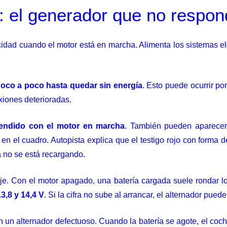
r: el generador que no respo
cidad cuando el motor está en marcha. Alimenta los sistemas elé
 poco a poco hasta quedar sin energía
. Esto puede ocurrir po
xiones deterioradas.
ncendido con el motor en marcha
. También pueden aparecer l
en el cuadro. Autopista explica que el testigo rojo con forma d
a no se está recargando.
taje. Con el motor apagado, una batería cargada suele rondar 
13,8 y 14,4 V
. Si la cifra no sube al arrancar, el alternador pued
un alternador defectuoso. Cuando la batería se agote, el coc