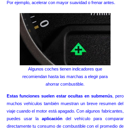
Por ejemplo, acelerar con mayor suavidad o frenar antes.
Algunos coches tienen indicadores que
recomiendan hasta las marchas a elegir para
ahorrar combustible.
Estas funciones suelen estar ocultas en submenús
, pero
muchos vehículos también muestran un breve resumen del
viaje cuando el motor está apagado. Con algunos fabricantes,
puedes usar la
aplicación
del vehículo para comparar
directamente tu consumo de combustible con el promedio de