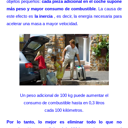
objetos pequeños:
cada pieza adicional en el coche supone
más peso y mayor consumo de combustible
. La causa de
este efecto es
la inercia
, es decir, la energía necesaria para
acelerar una masa a mayor velocidad.
Un peso adicional de 100 kg puede aumentar el
consumo de combustible hasta en 0,3 litros
cada 100 kilómetros.
Por lo tanto, lo mejor es eliminar todo lo
que no