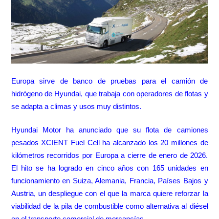
Europa sirve de banco de pruebas para el camión de
hidrógeno de Hyundai, que trabaja con operadores de flotas y
se adapta a climas y usos muy distintos.
Hyundai Motor ha anunciado que su flota de camiones
pesados XCIENT Fuel Cell ha alcanzado los 20 millones de
kilómetros recorridos por Europa a cierre de enero de 2026.
El hito se ha logrado en cinco años con 165 unidades en
funcionamiento en Suiza, Alemania, Francia, Países Bajos y
Austria, un despliegue con el que la marca quiere reforzar la
viabilidad de la pila de combustible como alternativa al diésel
en el transporte comercial de mercancías.