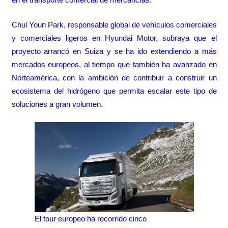
Chul Youn Park, responsable global de vehículos comerciales
y comerciales ligeros en Hyundai Motor, subraya que el
proyecto arrancó en Suiza y se ha ido extendiendo a más
mercados europeos, al tiempo que también ha avanzado en
Norteamérica, con la ambición de contribuir a construir un
ecosistema del hidrógeno que permita escalar este tipo de
soluciones a gran volumen.
El tour europeo ha recorrido cinco