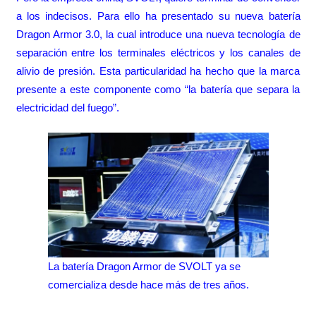
a los indecisos. Para ello ha presentado su nueva batería
Dragon Armor 3.0, la cual introduce una nueva tecnología de
separación entre los terminales eléctricos y los canales de
alivio de presión. Esta particularidad ha hecho que la marca
presente a este componente como “la batería que separa la
electricidad del fuego”.
La batería Dragon Armor de SVOLT ya se
comercializa desde hace más de tres años.