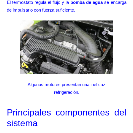
El termostato regula el flujo y la
bomba de agua
se encarga
de impulsarlo con fuerza suficiente.
Algunos motores presentan una ineficaz
refrigeración.
Principales componentes del
sistema