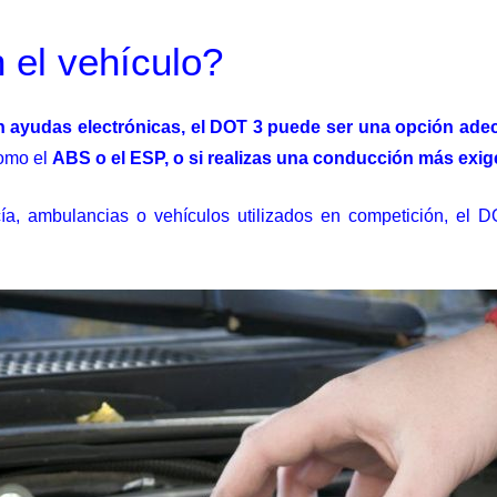
 el vehículo?
in ayudas electrónicas, el DOT 3 puede ser una opción ad
como el
ABS o el ESP, o si realizas una conducción más exig
ía, ambulancias o vehículos utilizados en competición, el D