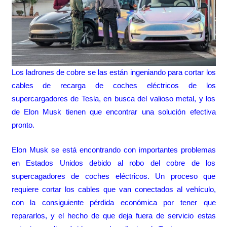
Los ladrones de cobre se las están ingeniando para cortar los
cables de recarga de coches eléctricos de los
supercargadores de Tesla, en busca del valioso metal, y los
de Elon Musk tienen que encontrar una solución efectiva
pronto.
Elon Musk se está encontrando con importantes problemas
en Estados Unidos debido al robo del cobre de los
supercagadores de coches eléctricos. Un proceso que
requiere cortar los cables que van conectados al vehículo,
con la consiguiente pérdida económica por tener que
repararlos, y el hecho de que deja fuera de servicio estas