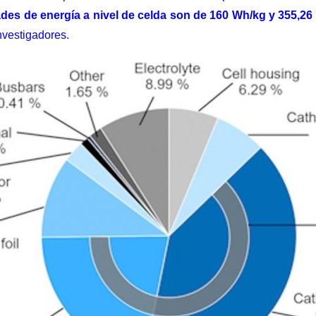
des de energía a nivel de celda son de 160 Wh/kg y 355,26
nvestigadores.