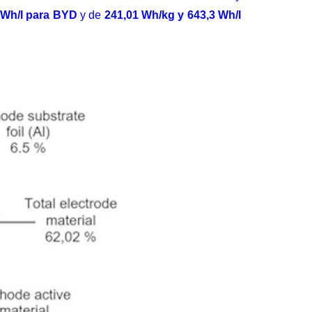
 Wh/l para BYD
y de
241,01 Wh/kg y 643,3 Wh/l