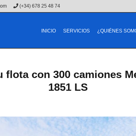
com
(+34) 678 25 48 74
INICIO
SERVICIOS
¿QUIÉNES SOM
u flota con 300 camiones 
1851 LS