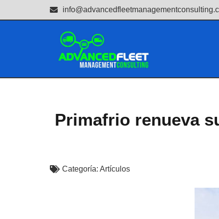
info@advancedfleetmanagementconsulting.
Primafrio renueva s
Categoría:
Artículos