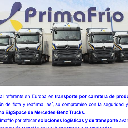
onal referente en Europa en
transporte por carretera de prod
n de flota y reafirma, así, su compromiso con la seguridad y
ina BigSpace de Mercedes-Benz Trucks
.
imafrio
por ofrecer
soluciones logísticas y de transporte
avan