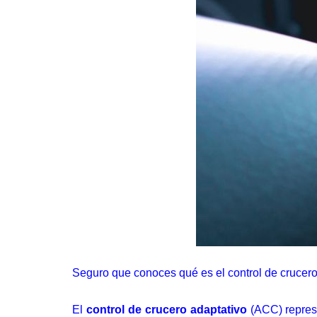
Seguro que conoces qué es el control de crucer
El
control de crucero adaptativo
(ACC) represe