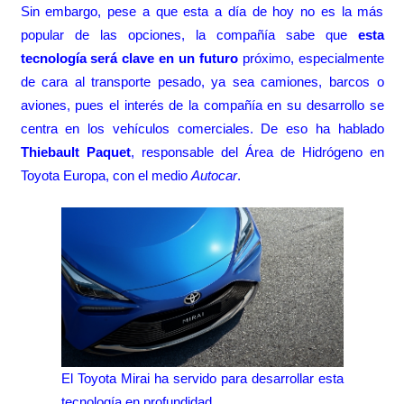
Sin embargo, pese a que esta a día de hoy no es la más
popular de las opciones, la compañía sabe que
esta
tecnología será clave en un futuro
próximo, especialmente
de cara al transporte pesado, ya sea camiones, barcos o
aviones, pues el interés de la compañía en su desarrollo se
centra en los vehículos comerciales. De eso ha hablado
Thiebault Paquet
, responsable del Área de Hidrógeno en
Toyota Europa, con el medio
Autocar
.
El Toyota Mirai ha servido para desarrollar esta
tecnología en profundidad.