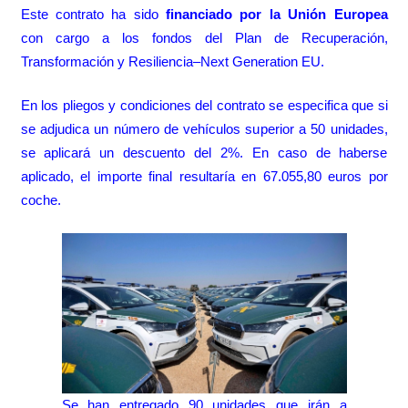
Este contrato ha sido
financiado por la Unión Europea
con cargo a los fondos del Plan de Recuperación,
Transformación y Resiliencia–Next Generation EU.
En los pliegos y condiciones del contrato se especifica que si
se adjudica un número de vehículos superior a 50 unidades,
se aplicará un descuento del 2%. En caso de haberse
aplicado, el importe final resultaría en 67.055,80 euros por
coche.
Se han entregado 90 unidades que irán a