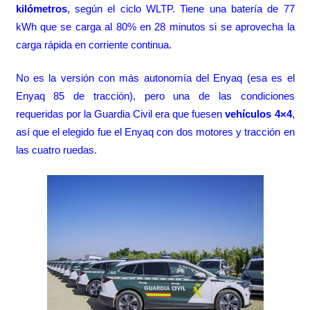
kilómetros
, según el ciclo WLTP. Tiene una batería de 77
kWh que se carga al 80% en 28 minutos si se aprovecha la
carga rápida en corriente continua.
No es la versión con más autonomía del Enyaq (esa es el
Enyaq 85 de tracción), pero una de las condiciones
requeridas por la Guardia Civil era que fuesen
vehículos 4×4
,
así que el elegido fue el Enyaq con dos motores y tracción en
las cuatro ruedas.