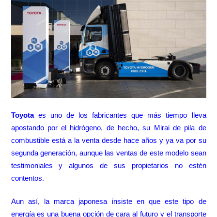
Toyota
es uno de los fabricantes que más tiempo lleva
apostando por el hidrógeno, de hecho, su
Mirai
de pila de
combustible está a la venta desde hace años y ya va por su
segunda generación, aunque las ventas de este modelo sean
testimoniales y algunos de sus propietarios
no estén
contentos
.
Aun así, la marca japonesa insiste en que este tipo de
energía es una buena opción de cara al futuro y el
transporte