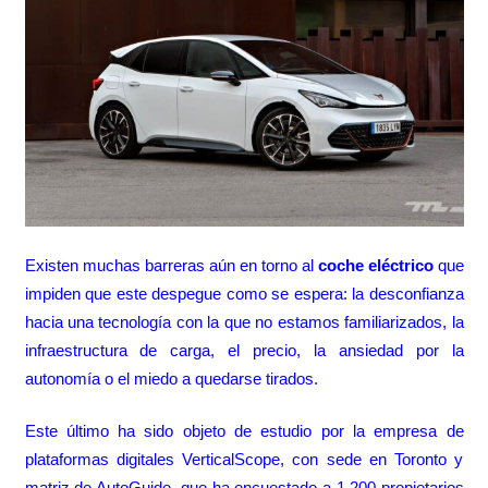
Existen muchas barreras aún en torno al
coche eléctrico
que
impiden que este despegue como se espera: la desconfianza
hacia una tecnología con la que no estamos familiarizados, la
infraestructura de carga,
el precio
, la ansiedad por la
autonomía o el miedo a quedarse tirados.
Este último ha sido objeto de estudio por la empresa de
plataformas digitales VerticalScope, con sede en Toronto y
matriz de
AutoGuide
, que ha encuestado a 1.200 propietarios