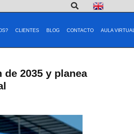
OS?
CLIENTES
BLOG
CONTACTO
AULA VIRTUA
n de 2035 y planea
al