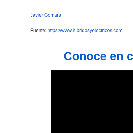
Javier Gómara
Fuente:
https://www.hibridosyelectricos.com
Conoce en ca