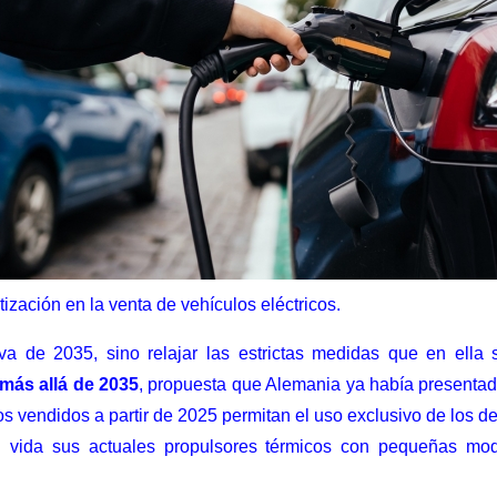
zación en la venta de vehículos eléctricos.
va de 2035, sino relajar las estrictas medidas que en ella 
más allá de 2035
, propuesta que Alemania ya había presenta
os vendidos a partir de 2025 permitan el uso exclusivo de los 
on vida sus actuales propulsores térmicos con pequeñas mod