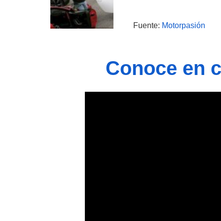
Fuente:
Motorpasión
Conoce en ca