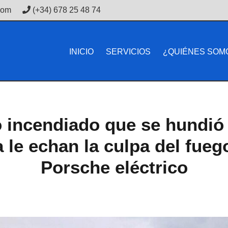
com
(+34) 678 25 48 74
INICIO
SERVICIOS
¿QUIÉNES SOM
 incendiado que se hundió
 le echan la culpa del fuego
Porsche eléctrico