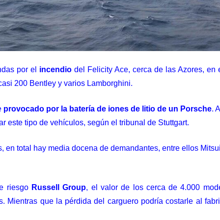
ndas por el
incendio
del
Felicity Ace
, cerca de las Azores, en
casi 200 Bentley y varios Lamborghini.
e
provocado por la batería de iones de litio de un Porsche
. 
 este tipo de vehículos, según el tribunal de Stuttgart.
, en total hay media docena de demandantes, entre ellos Mitsui
de riesgo
Russell Group
, el valor de los cerca de 4.000 mo
. Mientras que la pérdida del carguero podría costarle al fa