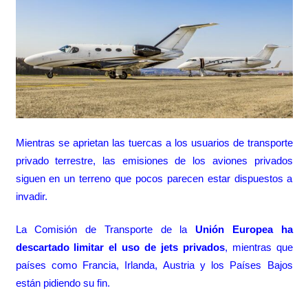
Mientras se aprietan las tuercas a los usuarios de transporte
privado terrestre,
las emisiones de los aviones privados
siguen en un terreno que pocos parecen estar dispuestos a
invadir.
La Comisión de Transporte de la
Unión Europea ha
descartado limitar el uso de jets privados
, mientras que
países como Francia, Irlanda, Austria y los Países Bajos
están pidiendo su fin.