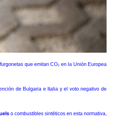
 furgonetas
que emitan CO₂ en la Unión Europea
ención de Bulgaria e Italia y el voto negativo de
uels
o combustibles sintéticos en esta normativa,