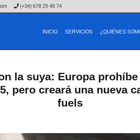
com
(+34) 678 25 48 74
INICIO
SERVICIOS
¿QUIÉNES SOM
on la suya: Europa prohíb
, pero creará una nueva ca
fuels