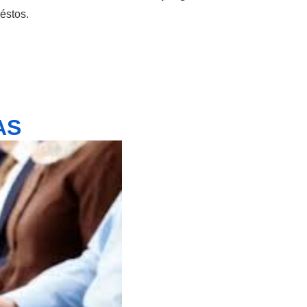
éstos.
AS