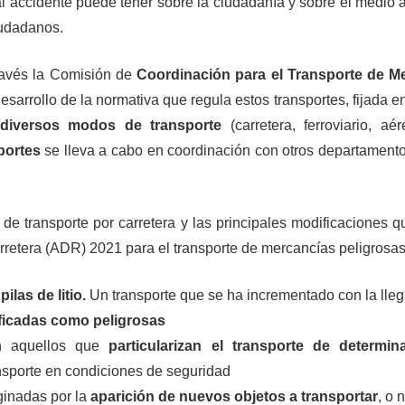
al accidente puede tener sobre la ciudadanía y sobre el medio
iudadanos.
ravés la Comisión de
Coordinación para el Transporte de M
desarrollo de la normativa que regula estos transportes, fijada
 diversos modos de transporte
(carretera, ferroviario, aér
portes
se lleva a cabo en coordinación con otros departamentos
 de transporte por carretera y las principales modificaciones 
rretera (ADR) 2021 para el transporte de mercancías peligrosas
ilas de litio.
Un transporte que se ha incrementado con la lle
ificadas como peligrosas
on aquellos que
particularizan el transporte de determi
ansporte en condiciones de seguridad
ginadas por la
aparición de nuevos objetos a transportar
, o 