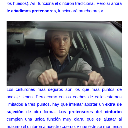
los huesos). Así funciona el cinturón tradicional. Pero si ahora
le añadimos pretensores
, funcionará mucho mejor.
Los cinturones más seguros son los que más puntos de
anclaje tienen. Pero como en los coches de calle estamos
limitados a tres puntos, hay que intentar aportar un
extra de
sujeción
de otra forma.
Los pretensores del cinturón
cumplen una única función muy clara, que es ajustar al
máximo el cinturón a nuestro cuerpo, y que éste se mantenga