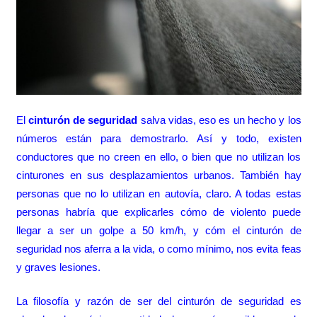
El
cinturón de seguridad
salva vidas, eso es un hecho y los
números están para demostrarlo. Así y todo, existen
conductores que no creen en ello, o bien que no utilizan los
cinturones en sus desplazamientos urbanos. También hay
personas que no lo utilizan en autovía, claro. A todas estas
personas habría que explicarles cómo de violento puede
llegar a ser un golpe a 50 km/h, y cóm el cinturón de
seguridad nos aferra a la vida, o como mínimo, nos evita feas
y graves lesiones.
La filosofía y razón de ser del cinturón de seguridad es