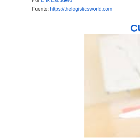
Por
Erik Escudero
Fuente:
https://thelogisticsworld.com
C