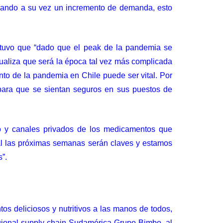
erando a su vez un incremento de demanda, esto
stuvo que “dado que el peak de la pandemia se
ualiza que será la época tal vez más complicada
nto de la pandemia en Chile puede ser vital. Por
 para que se sientan seguros en sus puestos de
no y canales privados de los medicamentos que
l las próximas semanas serán claves y estamos
”.
s deliciosos y nutritivos a las manos de todos,
egional supply chain Sudamérica Grupo Bimbo, al