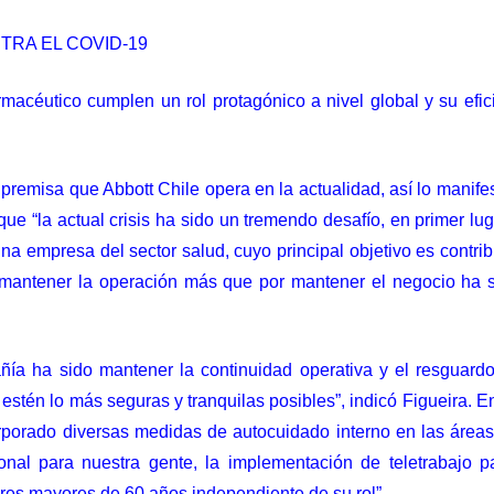
TRA EL COVID-19
acéutico cumplen un rol protagónico a nivel global y su efi
premisa que Abbott Chile opera en la actualidad, así lo manife
ue “la actual crisis ha sido un tremendo desafío, en primer lu
na empresa del sector salud, cuyo principal objetivo es contribu
mantener la operación más que por mantener el negocio ha si
añía ha sido mantener la continuidad operativa y el resgua
e estén lo más seguras y tranquilas posibles”, indicó Figueira.
rporado diversas medidas de autocuidado interno en las áreas o
onal para nuestra gente, la implementación de teletrabajo p
res mayores de 60 años independiente de su rol”.