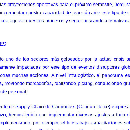
a las proyecciones operativas para el próximo semestre, Jordi s
a incrementar nuestra capacidad de reacción ante este tipo de 
l para agilizar nuestros procesos y seguir buscando alternativa
JES
ido uno de los sectores más golpeados por la actual crisis s
amente impactadas por este tipo de eventos disruptores globa
otras muchas acciones. A nivel intralogístico, el panorama e
os, moviendo mercaderías, realizando picking, conduciendo grúas,
o de personal.
rente de Supply Chain de Cannontex, (Cannon Home) empresa de
azo, hemos tenido que implementar diversos ajustes a todo n
 implementando, por ejemplo, el teletrabajo, capacitaciones s