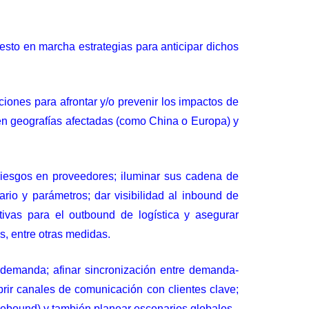
sto en marcha estrategias para anticipar dichos
iones para afrontar y/o prevenir los impactos de
en geografías afectadas (como China o Europa) y
riesgos en proveedores; iluminar sus cadena de
tario y parámetros; dar visibilidad al inbound de
ativas para el outbound de logística y asegurar
s, entre otras medidas.
 demanda; afinar sincronización entre demanda-
brir canales de comunicación con clientes clave;
rebound) y también planear escenarios globales.