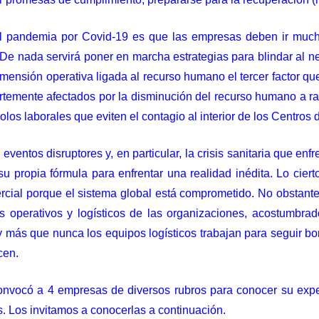
al pandemia por Covid-19 es que las empresas deben ir mucho
De nada servirá poner en marcha estrategias para blindar al ne
imensión operativa ligada al recurso humano el tercer factor que
uertemente afectados por la disminución del recurso humano a ra
los laborales que eviten el contagio al interior de los Centros 
eventos disruptores y, en particular, la crisis sanitaria que e
 propia fórmula para enfrentar una realidad inédita. Lo cier
mercial porque el sistema global está comprometido. No obstante,
s operativos y logísticos de las organizaciones, acostumbrado
 más que nunca los equipos logísticos trabajan para seguir b
cen.
onvocó a 4 empresas de diversos rubros para conocer su expe
os. Los invitamos a conocerlas a continuación.