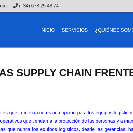
com
(+34) 678 25 48 74
INICIO
SERVICIOS
¿QUIÉNES SOM
AS SUPPLY CHAIN FRENTE
ia es que la inercia no es una opción para los equipos logístic
operativos que tiendan a la protección de las personas y a man
ás que nunca los equipos logísticos, desde las gerencias, ha