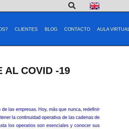
OS?
CLIENTES
BLOG
CONTACTO
AULA VIRTUA
 AL COVID -19
os de las empresas. Hoy, más que nunca, redefinir
tener la continuidad operativa de las cadenas de
sta los operarios son esenciales y conocer sus