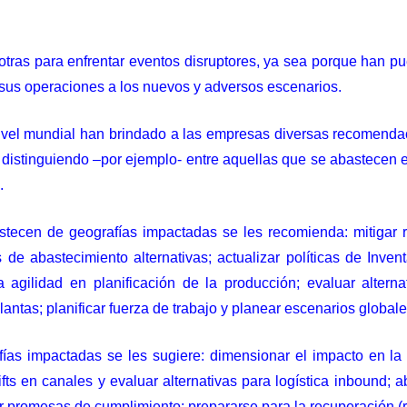
ras para enfrentar eventos disruptores, ya sea porque han pue
sus operaciones a los nuevos y adversos escenarios.
ivel mundial han brindado a las empresas diversas recomendac
distinguiendo –por ejemplo- entre aquellas que se abastecen 
.
stecen de geografías impactadas se les recomienda: mitigar 
 de abastecimiento alternativas; actualizar políticas de Inven
 agilidad en planificación de la producción; evaluar altern
antas; planificar fuerza de trabajo y planear escenarios globale
ías impactadas se les sugiere: dimensionar el impacto en la
fts en canales y evaluar alternativas para logística inbound; a
ir promesas de cumplimiento; prepararse para la recuperación (