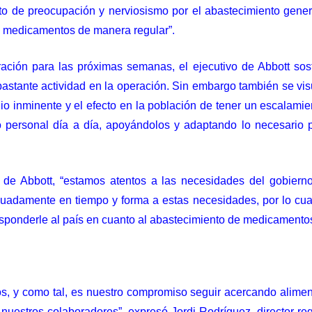
ecto de preocupación y nerviosismo por el abastecimiento gen
s medicamentos de manera regular”.
ación para las próximas semanas, el ejecutivo de Abbott so
stante actividad en la operación. Sin embargo también se vis
io inminente y el efecto en la población de tener un escalamie
o personal día a día, apoyándolos y adaptando lo necesario
de Abbott, “estamos atentos a las necesidades del gobier
uadamente en tiempo y forma a estas necesidades, por lo cua
sponderle al país en cuanto al abastecimiento de medicamentos
, y como tal, es nuestro compromiso seguir acercando alimento
 nuestros colaboradores”, expresó Jordi Rodríguez, director r