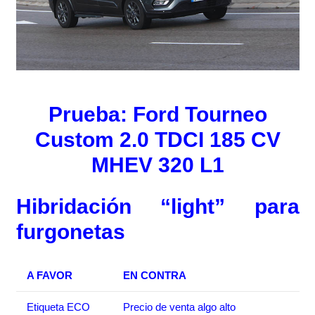
Prueba: Ford Tourneo
Custom 2.0 TDCI 185 CV
MHEV 320 L1
Hibridación “light” para
furgonetas
A FAVOR
EN CONTRA
Etiqueta ECO
Precio de venta algo alto