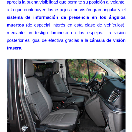
aprecia la buena visibilidad que permite su posición al volante,
a la que contribuyen los espejos con visión gran angular y el
sistema de información de presencia en los ángulos
muertos
(de especial interés en esta clase de vehículos),
mediante un testigo luminoso en los espejos. La visión
posterior es igual de efectiva gracias a la
cámara de visión
trasera
.