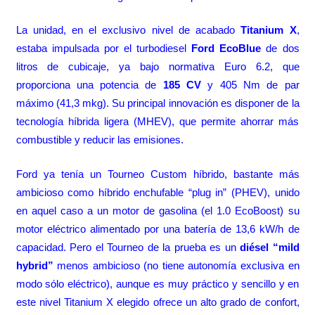
La unidad, en el exclusivo nivel de acabado
Titanium X
,
estaba impulsada por el turbodiesel
Ford EcoBlue
de dos
litros de cubicaje, ya bajo normativa Euro 6.2, que
proporciona una potencia de
185 CV
y 405 Nm de par
máximo (41,3 mkg). Su principal innovación es disponer de la
tecnología híbrida ligera (MHEV), que permite ahorrar más
combustible y reducir las emisiones.
Ford ya tenía un
Tourneo Custom híbrido
, bastante más
ambicioso como híbrido enchufable “plug in” (PHEV), unido
en aquel caso a un motor de gasolina (el 1.0 EcoBoost) su
motor eléctrico alimentado por una batería de 13,6 kW/h de
capacidad. Pero el Tourneo de la prueba es un
diésel “mild
hybrid”
menos ambicioso (no tiene autonomía exclusiva en
modo sólo eléctrico), aunque es muy práctico y sencillo y en
este nivel Titanium X elegido ofrece un alto grado de confort,