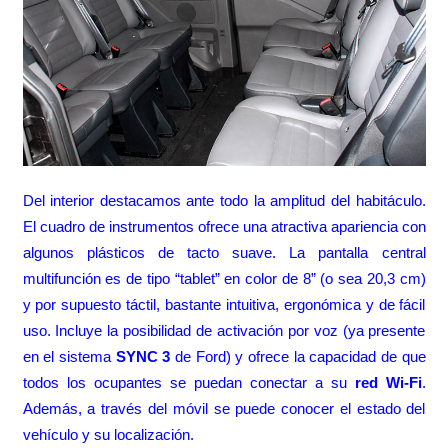
Del interior destacamos ante todo la amplitud del habitáculo.
El cuadro de instrumentos ofrece una atractiva apariencia con
algunos plásticos de tacto suave. La pantalla central
multifunción es de tipo “tablet” en color de 8” (o sea 20,3 cm)
y por supuesto táctil, bastante intuitiva, ergonómica y de fácil
uso. Incluye la posibilidad de activación por voz (ya presente
en el sistema
SYNC 3
de Ford) y ofrece la capacidad de que
todos los ocupantes se puedan conectar a su
red Wi-Fi
.
Además, a través del móvil se puede conocer el estado del
vehículo y su localización.