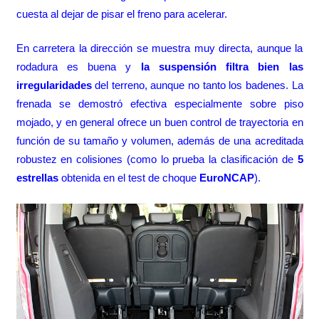
cuesta al dejar de pisar el freno para acelerar.
En carretera la dirección se muestra muy directa, aunque la
rodadura es buena y
la suspensión filtra bien las
irregularidades
del terreno, aunque no tanto los badenes. La
frenada se demostró efectiva especialmente sobre piso
mojado, y en general ofrece un buen control de trayectoria en
función de su tamaño y volumen, además de una acreditada
robustez en colisiones (como lo prueba la clasificación de
5
estrellas
obtenida en el test de choque
EuroNCAP
).