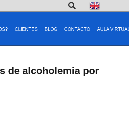
OS?
CLIENTES
BLOG
CONTACTO
AULA VIRTUA
es de alcoholemia por