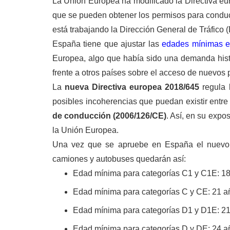
La Unión Europea ha modificado la Directiva eur
que se pueden obtener los permisos para conduc
está trabajando la Dirección General de Tráfico 
España tiene que ajustar las
edades mínimas e
Europea, algo que había sido una demanda histó
frente a otros países sobre el acceso de nuevos p
La
nueva Directiva europea 2018/645
regula 
posibles incoherencias que puedan existir entre 
de conducción (2006/126/CE)
. Así, en su expo
la Unión Europea.
Una vez que se apruebe en España el nuevo 
camiones y autobuses quedarán así:
Edad mínima para categorías C1 y C1E: 1
Edad mínima para categorías C y CE: 21 a
Edad mínima para categorías D1 y D1E: 2
Edad mínima para categorías D y DE: 24 a