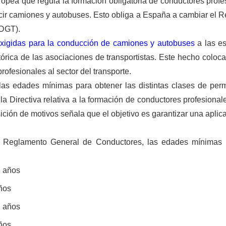
opea que regula la formación obligatoria de conductores profes
ir camiones y autobuses. Esto obliga a España a cambiar el 
(DGT).
xigidas para la conducción de camiones y autobuses
a las es
rica de las asociaciones de transportistas. Este hecho coloca
rofesionales al sector del transporte.
las edades mínimas para obtener las distintas clases de perm
la Directiva relativa a la formación de conductores profesiona
sición de motivos señala que el objetivo es garantizar una apl
Reglamento General de Conductores, las edades mínimas p
8 años
ños
1 años
ños