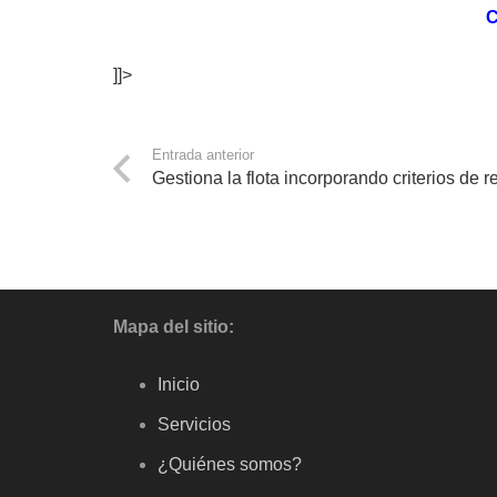
C
]]>
Entrada anterior
Gestiona la flota incorporando criterios de 
Mapa del sitio:
Inicio
Servicios
¿Quiénes somos?