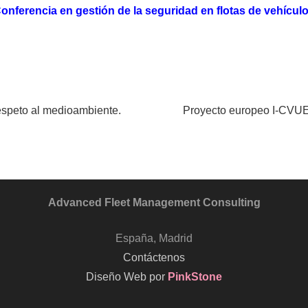
onferencia en gestión de la seguridad en flotas de vehícul
respeto al medioambiente.
Proyecto europeo I-CVUE p
Advanced Fleet Management Consulting
España, Madrid
Contáctenos
Diseño Web por
PinkStone